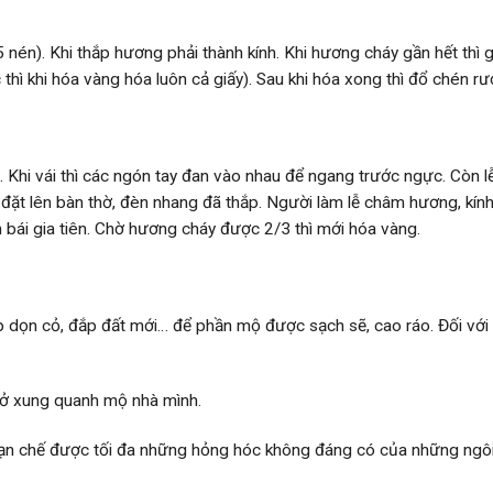
 nén). Khi thắp hương phải thành kính. Khi hương cháy gần hết thì 
 thì khi hóa vàng hóa luôn cả giấy). Sau khi hóa xong thì đổ chén 
lễ. Khi vái thì các ngón tay đan vào nhau để ngang trước ngực. Còn l
đã đặt lên bàn thờ, đèn nhang đã thắp. Người làm lễ châm hương, kính
 bái gia tiên. Chờ hương cháy được 2/3 thì mới hóa vàng.
ép dọn cỏ, đắp đất mới… để phần mộ được sạch sẽ, cao ráo. Đối với
 ở xung quanh mộ nhà mình.
hạn chế được tối đa những hỏng hóc không đáng có của những ngôi