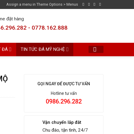
Assign a menu in Theme Options > Menus
ine đặt hàng
6.296.282 - 0778.162.888
T ĐÁ
TIN TỨC ĐÁ MỸ NGHỆ
MỘ
GỌI NGAY ĐỂ ĐƯỢC TƯ VẤN
Hotline tư vấn
0986.296.282
Vận chuyển lắp đăt
Chu đáo, tận tình, 24/7