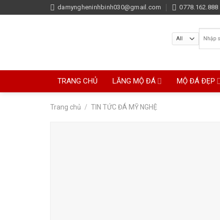
Skip
damyngheninhbinh030@gmail.com
0778.162.888 
to
content
Tìm
kiếm:
TRANG CHỦ
LĂNG MỘ ĐÁ
MỘ ĐÁ ĐẸP
Trang chủ
/
TIN TỨC ĐÁ MỸ NGHỆ