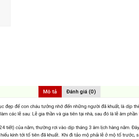
Mô tả
Đánh giá (0)
c đẹp để con cháu tưởng nhớ đến những người đã khuất, là dịp thể hi
àm các lễ sau: Lễ gia thần và gia tiên tại nhà, sau đó là lễ âm phần
ết (24 tiết) của năm, thường rơi vào dịp tháng 3 âm lịch hàng năm. Đ
hiếu kính tới tổ tiên đã khuất.. Khi đi tảo mộ phải lễ ở mộ tổ trước,