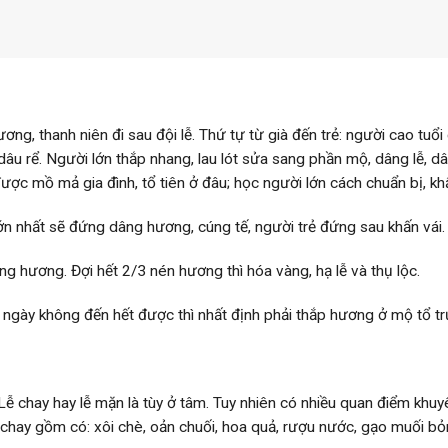
ng, thanh niên đi sau đội lễ. Thứ tự từ già đến trẻ: người cao tuổi
dâu rể. Người lớn thắp nhang, lau lót sửa sang phần mộ, dâng lễ, 
được mồ mả gia đình, tổ tiên ở đâu; học người lớn cách chuẩn bị, k
lớn nhất sẽ đứng dâng hương, cúng tế, người trẻ đứng sau khấn vái.
ng hương. Đợi hết 2/3 nén hương thì hóa vàng, hạ lễ và thụ lộc.
 ngày không đến hết được thì nhất định phải thắp hương ở mộ tổ t
 Lễ chay hay lễ mặn là tùy ở tâm. Tuy nhiên có nhiều quan điểm khu
 chay gồm có: xôi chè, oản chuối, hoa quả, rượu nước, gạo muối bỏn