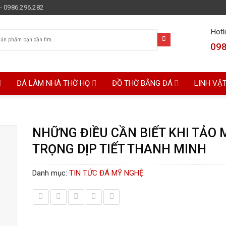
- 0986.296.282
Hotl
098
ĐÁ LÀM NHÀ THỜ HỌ
ĐỒ THỜ BẰNG ĐÁ
LINH VẬ
NHỮNG ĐIỀU CẦN BIẾT KHI TẢO 
TRỌNG DỊP TIẾT THANH MINH
Danh mục:
TIN TỨC ĐÁ MỸ NGHỆ