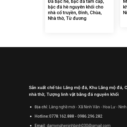
Đá bậc hè, bậc đá tam cấp,
M
bậc đá hè nguyên khối cho
k
nhà cổ truyền, Đình, Chùa,
N
Nhà thờ, Từ đương
Sản xuất chế tác Lăng mộ đá, Khu Lăng mộ đá, 
nhà thờ, Tượng linh vật bằng đá nguyên khối
Địa chỉ:
Làng nghề mới - Xã Ninh Vân - Hoa Lư - Ninh
Hotline:0778.162.888 - 0986.296.282
Email:
damyngheninhbinh030@gmail.com