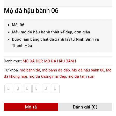
Mộ đá hậu bành 06
Mã: 06
Mẫu mộ đá hậu bành thiết kế đẹp, đơn giản
Được làm bằng chất đá xanh lấy từ Ninh Bình và
Thanh Hóa
Danh mục:
MỘ ĐÁ ĐẸP
,
MỘ ĐÁ HẬU BÀNH
Từ khóa:
mộ bành đá
,
mộ bành đá đẹp
,
Mộ đá hậu bành 06
,
Mộ
đá không mái
,
mộ đá không mái đẹp
,
mộ đá tam sơn
Mô tả
Đánh giá (0)