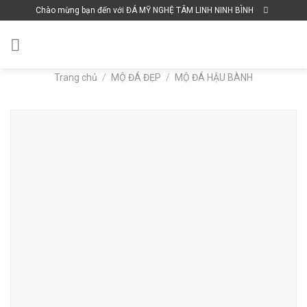
Skip
Chào mừng bạn đến với ĐÁ MỸ NGHỆ TÂM LINH NINH BÌNH
to
content
Trang chủ
/
MỘ ĐÁ ĐẸP
/
MỘ ĐÁ HẬU BÀNH