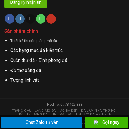
Sản phẩm chính
Thiết kế thi công lăng mộ đá
Các hạng mục đá kiến trúc
Cuốn thư đá - Bình phong đá
Đồ thờ bằng đá
Tượng linh vật
Hotline: 0778.162.888
TRANG CHỦ
LĂNG MỘ ĐÁ
MỘ ĐÁ ĐẸP
ĐÁ LÀM NHÀ THỜ HỌ
ĐỒ THỜ BẰNG ĐÁ
LINH VẬT ĐÁ
TIN TỨC ĐÁ MỸ NGHỆ
Chat Zalo tư vấn
Gọi ngay
Copyright 2026 © đá mỹ nghệ | Thiết kế web bởi
huy.hstc@gmail.com