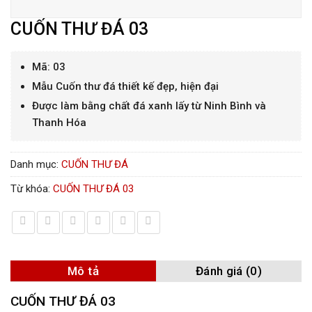
CUỐN THƯ ĐÁ 03
Mã: 03
Mẫu Cuốn thư đá thiết kế đẹp, hiện đại
Được làm bằng chất đá xanh lấy từ Ninh Bình và
Thanh Hóa
Danh mục:
CUỐN THƯ ĐÁ
Từ khóa:
CUỐN THƯ ĐÁ 03
Mô tả
Đánh giá (0)
CUỐN THƯ ĐÁ 03