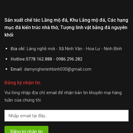
Sản xuất chế tác Lăng mộ đá, Khu Lăng mộ đá, Các hạng
mục đá kiến trúc nhà thờ, Tượng linh vật bằng đá nguyên
khối
Địa chỉ:
Làng nghề mới - Xã Ninh Vân - Hoa Lư - Ninh Bình
Hotline:0778.162.888 - 0986.296.282
Email:
damyngheninhbinh030@gmail.com
Đăng ký nhận tin
Vui lòng nhập địa chỉ email để nhận bản tin khuyến mại hàng
tuần của chúng tôi: