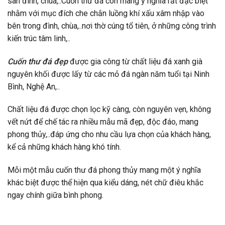
sân đình, chùa,..Cuốn thư đá còn mang ý nghĩa rất đặc biệt
nhằm với mục đích che chắn luồng khí xấu xâm nhập vào
bên trong đình, chùa,..nơi thờ cúng tổ tiên, ở những công trình
kiến trúc tâm linh,..
Cuốn thư đá đẹp
được gia công từ chất liệu đá xanh già
nguyên khối được lấy từ các mỏ đá ngàn năm tuổi tại Ninh
Bình, Nghệ An,..
Chất liệu đá được chọn lọc kỹ càng, còn nguyên vẹn, không
vết nứt để chế tác ra nhiều mẫu mã đẹp, độc đáo, mang
phong thủy,..đáp ứng cho nhu cầu lựa chọn của khách hàng,
kể cả những khách hàng khó tính.
Mỗi một mẫu cuốn thư đá phong thủy mang một ý nghĩa
khác biệt được thể hiện qua kiểu dáng, nét chữ điêu khắc
ngay chính giữa bình phong.