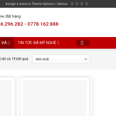
Assign a menu in Theme Options > Menus
ine đặt hàng
6.296.282 - 0778.162.888
T ĐÁ
TIN TỨC ĐÁ MỸ NGHỆ
ị tất cả 19 kết quả