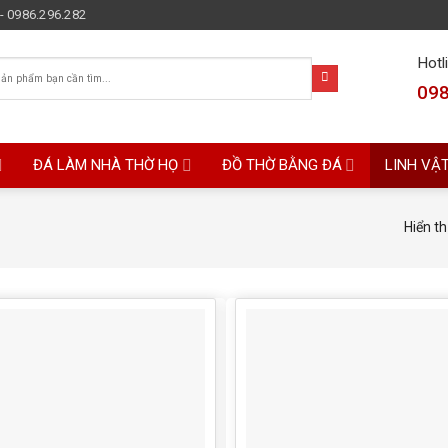
- 0986.296.282
Hotl
098
ĐÁ LÀM NHÀ THỜ HỌ
ĐỒ THỜ BẰNG ĐÁ
LINH VẬ
Hiển th