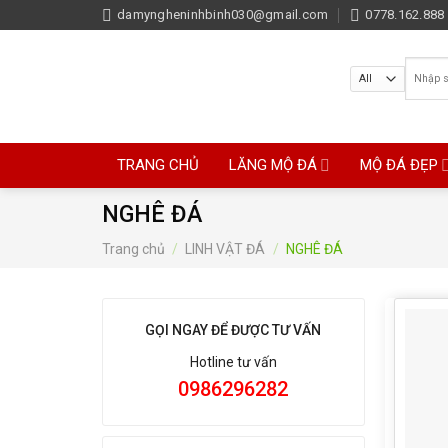
Skip
damyngheninhbinh030@gmail.com
0778.162.888 
to
content
Tìm
kiếm:
TRANG CHỦ
LĂNG MỘ ĐÁ
MỘ ĐÁ ĐẸP
NGHÊ ĐÁ
Trang chủ
/
LINH VẬT ĐÁ
/
NGHÊ ĐÁ
GỌI NGAY ĐỂ ĐƯỢC TƯ VẤN
Hotline tư vấn
0986296282