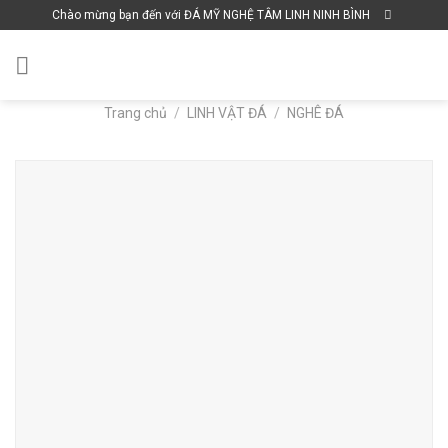
Skip
Chào mừng bạn đến với ĐÁ MỸ NGHỆ TÂM LINH NINH BÌNH
to
content
Trang chủ
/
LINH VẬT ĐÁ
/
NGHÊ ĐÁ