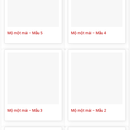
Mộ một mái – Mẫu 5
Mộ một mái – Mẫu 4
Mộ một mái – Mẫu 3
Mộ một mái – Mẫu 2