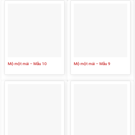
Mộ một mái – Mẫu 10
Mộ một mái – Mẫu 9