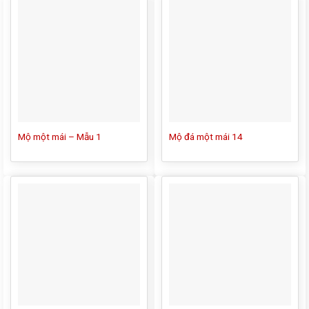
Mộ một mái – Mẫu 1
Mộ đá một mái 14