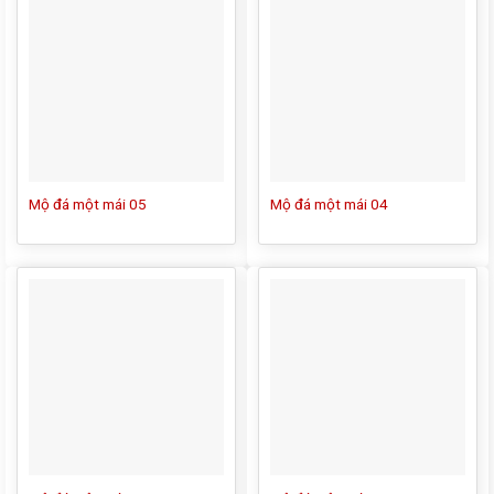
Mộ đá một mái 05
Mộ đá một mái 04