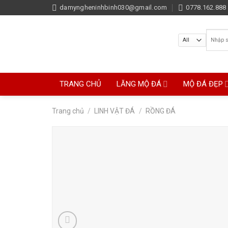
Skip
damyngheninhbinh030@gmail.com
0778.162.888 
to
content
Tìm
kiếm:
TRANG CHỦ
LĂNG MỘ ĐÁ
MỘ ĐÁ ĐẸP
Trang chủ
/
LINH VẬT ĐÁ
/
RỒNG ĐÁ