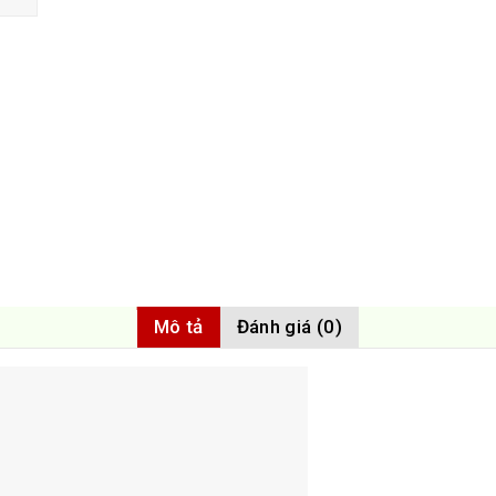
Mô tả
Đánh giá (0)