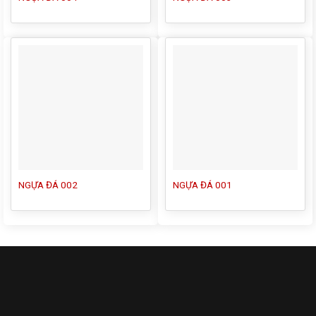
NGỰA ĐÁ 002
NGỰA ĐÁ 001