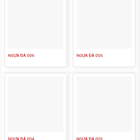
NGỰA ĐÁ 006
NGỰA ĐÁ 005
NGỰA ĐÁ 004
NGỰA ĐÁ 003