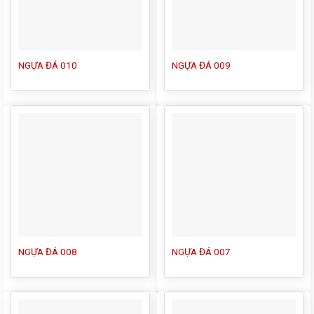
NGỰA ĐÁ 010
NGỰA ĐÁ 009
NGỰA ĐÁ 008
NGỰA ĐÁ 007