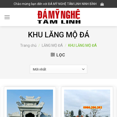
Skip
Chào mừng bạn đến với ĐÁ MỸ NGHỆ TÂM LINH NINH BÌNH
to
content
KHU LĂNG MỘ ĐÁ
Trang chủ
/
LĂNG MỘ ĐÁ
/
KHU LĂNG MỘ ĐÁ
LỌC