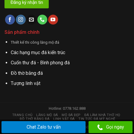
Sản phẩm chính
Thiết kế thi công lăng mộ đá
Các hạng mục đá kiến trúc
Cuốn thư đá - Bình phong đá
Đồ thờ bằng đá
Tượng linh vật
Hotline: 0778.162.888
TRANG CHỦ
LĂNG MỘ ĐÁ
MỘ ĐÁ ĐẸP
ĐÁ LÀM NHÀ THỜ HỌ
ĐỒ THỜ BẰNG ĐÁ
LINH VẬT ĐÁ
TIN TỨC ĐÁ MỸ NGHỆ
Chat Zalo tư vấn
Gọi ngay
Copyright 2026 © đá mỹ nghệ | Thiết kế web bởi
huy.hstc@gmail.com