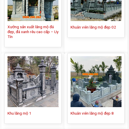
Xưởng sản xuất lăng mộ đá
Khuân viên lăng mộ đẹp 02
đẹp, đá xanh rêu cao cấp – Uy
Tín
Khu lăng mộ 1
Khuân viên lăng mộ đẹp 8