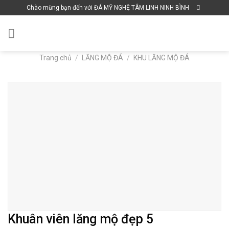
Skip
Chào mừng bạn đến với ĐÁ MỸ NGHỆ TÂM LINH NINH BÌNH
to
content
Trang chủ
/
LĂNG MỘ ĐÁ
/
KHU LĂNG MỘ ĐÁ
Khuân viên lăng mộ đẹp 5