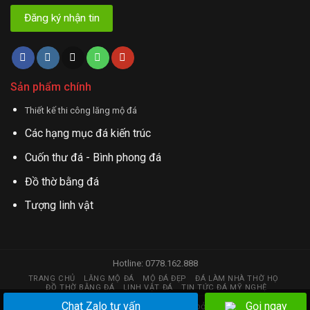
Sản phẩm chính
Thiết kế thi công lăng mộ đá
Các hạng mục đá kiến trúc
Cuốn thư đá - Bình phong đá
Đồ thờ bằng đá
Tượng linh vật
Hotline: 0778.162.888
TRANG CHỦ
LĂNG MỘ ĐÁ
MỘ ĐÁ ĐẸP
ĐÁ LÀM NHÀ THỜ HỌ
ĐỒ THỜ BẰNG ĐÁ
LINH VẬT ĐÁ
TIN TỨC ĐÁ MỸ NGHỆ
Chat Zalo tư vấn
Gọi ngay
Copyright 2026 © đá mỹ nghệ | Thiết kế web bởi
huy.hstc@gmail.com