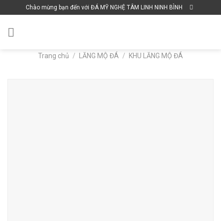
Skip
Chào mừng bạn đến với ĐÁ MỸ NGHỆ TÂM LINH NINH BÌNH
to
content
Trang chủ
/
LĂNG MỘ ĐÁ
/
KHU LĂNG MỘ ĐÁ