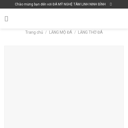
Skip
Chào mừng bạn đến với ĐÁ MỸ NGHỆ TÂM LINH NINH BÌNH
to
content
Trang chủ
/
LĂNG MỘ ĐÁ
/
LĂNG THỜ ĐÁ