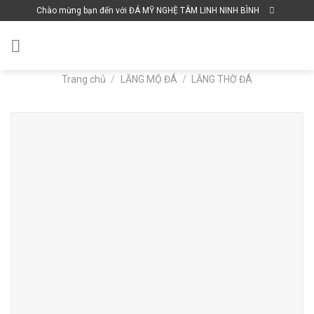
Skip
Chào mừng bạn đến với ĐÁ MỸ NGHỆ TÂM LINH NINH BÌNH
to
content
Trang chủ
/
LĂNG MỘ ĐÁ
/
LĂNG THỜ ĐÁ