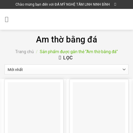
Skip
Chào mừng bạn đến với ĐÁ MỸ NGHỆ TÂM LINH NINH BÌNH
to
content
Am thờ bằng đá
Trang chủ
/
Sản phẩm được gắn thẻ “Am thờ bằng đá”
LỌC