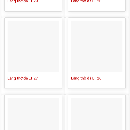
Lăng thờ đá LT 29
Lăng thờ đá LT 28
Lăng thờ đá LT 27
Lăng thờ đá LT 26