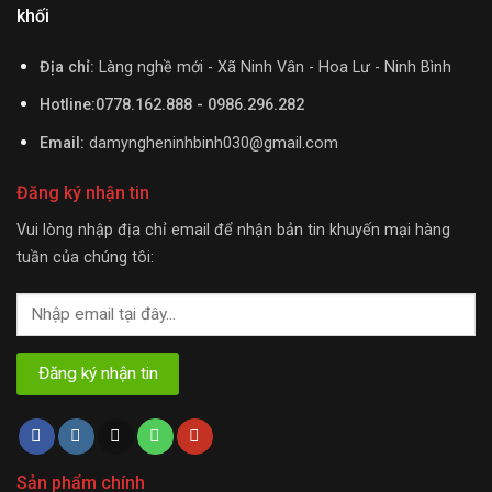
khối
Địa chỉ:
Làng nghề mới - Xã Ninh Vân - Hoa Lư - Ninh Bình
Hotline:0778.162.888 - 0986.296.282
Email:
damyngheninhbinh030@gmail.com
Đăng ký nhận tin
Vui lòng nhập địa chỉ email để nhận bản tin khuyến mại hàng
tuần của chúng tôi:
Sản phẩm chính