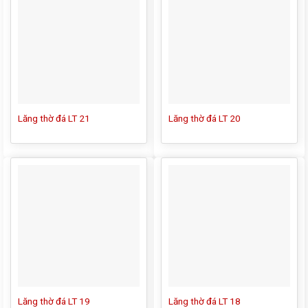
Lăng thờ đá LT 21
Lăng thờ đá LT 20
Lăng thờ đá LT 19
Lăng thờ đá LT 18