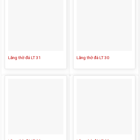
Lăng thờ đá LT 31
Lăng thờ đá LT 30