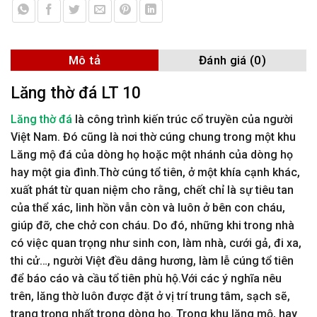
Mô tả
Đánh giá (0)
Lăng thờ đá LT 10
Lăng thờ đá
là công trình kiến trúc cổ truyền của người
Việt Nam. Đó cũng là nơi thờ cúng chung trong một khu
Lăng mộ đá của dòng họ hoặc một nhánh của dòng họ
hay một gia đình.Thờ cúng tổ tiên, ở một khía cạnh khác,
xuất phát từ quan niệm cho rằng, chết chỉ là sự tiêu tan
của thể xác, linh hồn vẫn còn và luôn ở bên con cháu,
giúp đỡ, che chở con cháu. Do đó, những khi trong nhà
có việc quan trọng như sinh con, làm nhà, cưới gả, đi xa,
thi cử…, người Việt đều dâng hương, làm lễ cúng tổ tiên
để báo cáo và cầu tổ tiên phù hộ.Với các ý nghĩa nêu
trên, lăng thờ luôn được đặt ở vị trí trung tâm, sạch sẽ,
trang trọng nhất trong dòng họ. Trong khu lăng mộ, hay