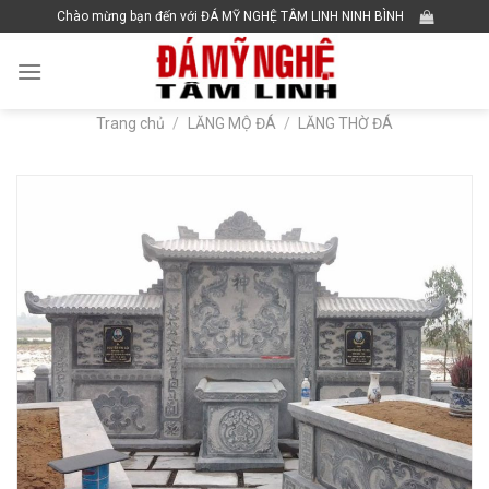
Skip
Chào mừng bạn đến với ĐÁ MỸ NGHỆ TÂM LINH NINH BÌNH
to
content
Trang chủ
/
LĂNG MỘ ĐÁ
/
LĂNG THỜ ĐÁ