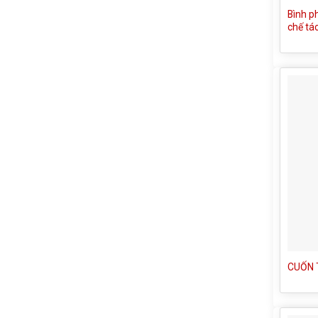
Bình ph
chế tá
CUỐN 