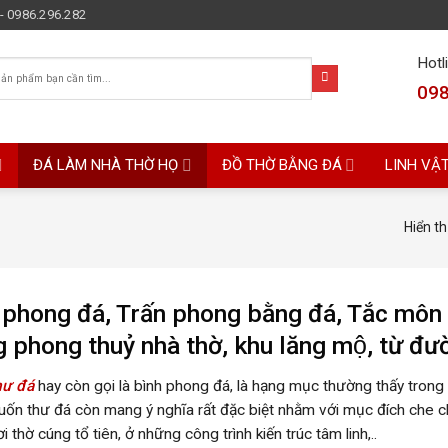
- 0986.296.282
Hotl
098
ĐÁ LÀM NHÀ THỜ HỌ
ĐỒ THỜ BẰNG ĐÁ
LINH VẬ
Hiển th
 phong đá, Trấn phong bằng đá, Tắc môn 
 phong thuỷ nhà thờ, khu lăng mộ, từ đườ
hư đá
hay còn gọi là bình phong đá, là hạng mục thường thấy trong 
Cuốn thư đá còn mang ý nghĩa rất đặc biệt nhằm với mục đích che c
ơi thờ cúng tổ tiên, ở những công trình kiến trúc tâm linh,..