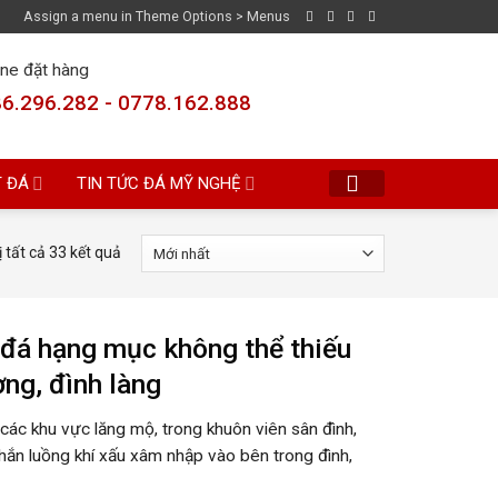
Assign a menu in Theme Options > Menus
ine đặt hàng
6.296.282 - 0778.162.888
T ĐÁ
TIN TỨC ĐÁ MỸ NGHỆ
ị tất cả 33 kết quả
đá hạng mục không thể thiếu
ng, đình làng
các khu vực lăng mộ, trong khuôn viên sân đình,
hắn luồng khí xấu xâm nhập vào bên trong đình,