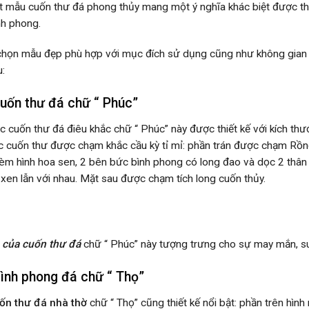
 mẫu cuốn thư đá phong thủy mang một ý nghĩa khác biệt được thể 
nh phong.
chọn mẫu đẹp phù hợp với mục đích sử dụng cũng như không gian c
:
uốn thư đá chữ “ Phúc”
 cuốn thư đá điêu khắc chữ “ Phúc” này được thiết kế với kích th
c cuốn thư được chạm khắc cầu kỳ tỉ mỉ: phần trán được chạm Rồn
èm hình hoa sen, 2 bên bức bình phong có long đao và dọc 2 thân cộ
 xen lẫn với nhau. Mặt sau được chạm tích long cuốn thủy.
 của cuốn thư đá
chữ “ Phúc” này tượng trưng cho sự may mắn, s
ình phong đá chữ “ Thọ”
ốn thư đá nhà thờ
chữ “ Thọ” cũng thiết kế nổi bật: phần trên hình 