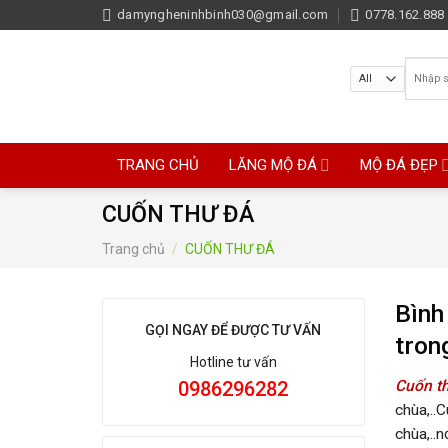
Skip
damyngheninhbinh030@gmail.com
0778.162.888 
to
content
Tìm
kiếm:
TRANG CHỦ
LĂNG MỘ ĐÁ
MỘ ĐÁ ĐẸP
CUỐN THƯ ĐÁ
Trang chủ
/
CUỐN THƯ ĐÁ
Bình
GỌI NGAY ĐỂ ĐƯỢC TƯ VẤN
trong
Hotline tư vấn
0986296282
Cuốn t
chùa,..
chùa,..n