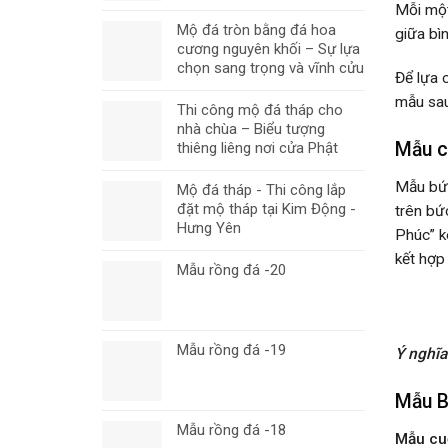
Mỗi một
Mộ đá tròn bằng đá hoa
giữa bì
cương nguyên khối – Sự lựa
chọn sang trọng và vĩnh cửu
Để lựa 
mẫu sau
Thi công mộ đá tháp cho
nhà chùa – Biểu tượng
Mẫu c
thiêng liêng nơi cửa Phật
Mẫu bức
Mộ đá tháp - Thi công lắp
đặt mộ tháp tại Kim Động -
trên bứ
Hưng Yên
Phúc” k
kết hợp
Mẫu rồng đá -20
Mẫu rồng đá -19
Ý nghĩa
Mẫu B
Mẫu rồng đá -18
Mẫu cu