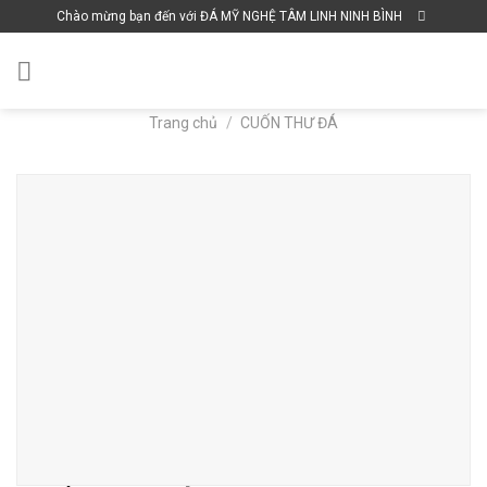
Skip
Chào mừng bạn đến với ĐÁ MỸ NGHỆ TÂM LINH NINH BÌNH
to
content
Trang chủ
/
CUỐN THƯ ĐÁ