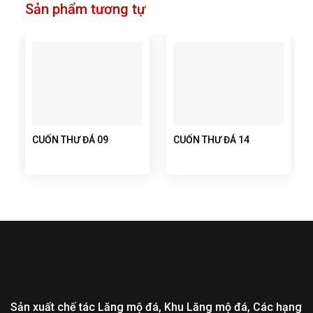
Sản phẩm tương tự
CUỐN THƯ ĐÁ 09
CUỐN THƯ ĐÁ 14
Sản xuất chế tác Lăng mộ đá, Khu Lăng mộ đá, Các hạng