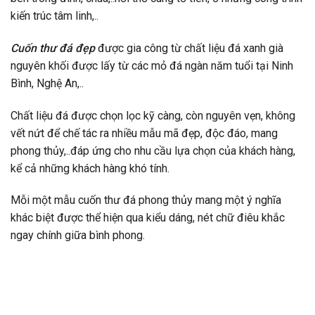
kiến trúc tâm linh,..
Cuốn thư đá đẹp
được gia công từ chất liệu đá xanh già
nguyên khối được lấy từ các mỏ đá ngàn năm tuổi tại Ninh
Bình, Nghệ An,..
Chất liệu đá được chọn lọc kỹ càng, còn nguyên vẹn, không
vết nứt để chế tác ra nhiều mẫu mã đẹp, độc đáo, mang
phong thủy,..đáp ứng cho nhu cầu lựa chọn của khách hàng,
kể cả những khách hàng khó tính.
Mỗi một mẫu cuốn thư đá phong thủy mang một ý nghĩa
khác biệt được thể hiện qua kiểu dáng, nét chữ điêu khắc
ngay chính giữa bình phong.