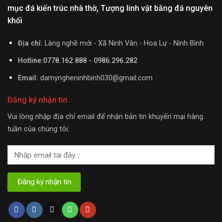
mục đá kiến trúc nhà thờ, Tượng linh vật bằng đá nguyên
khối
Địa chỉ:
Làng nghề mới - Xã Ninh Vân - Hoa Lư - Ninh Bình
Hotline:0778.162.888 - 0986.296.282
Email:
damyngheninhbinh030@gmail.com
Đăng ký nhận tin
Vui lòng nhập địa chỉ email để nhận bản tin khuyến mại hàng
tuần của chúng tôi: