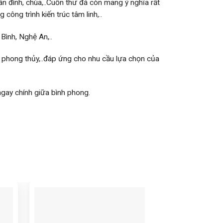
n đình, chùa,..Cuốn thư đá còn mang ý nghĩa rất
ông trình kiến trúc tâm linh,..
Bình, Nghệ An,..
 phong thủy,..đáp ứng cho nhu cầu lựa chọn của
gay chính giữa bình phong.