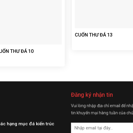
CUỐN THƯ ĐÁ 13
UỐN THƯ ĐÁ 10
Đăng ký nhận tin
Vui lòng nhập địa chỉ email để nh
tin khuyến mại hàng tuần của chú
Các hạng mục đá kiến trúc