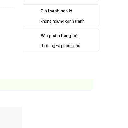
Giá thành hợp lý
không ngừng cạnh tranh
Sản phẩm hàng hóa
đa dạng và phong phú