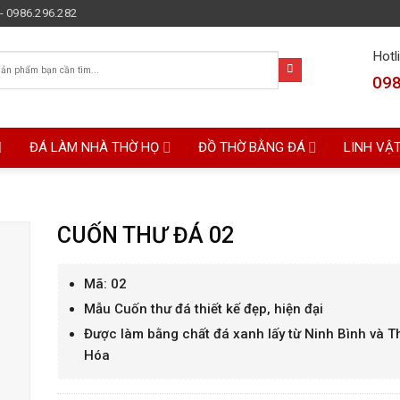
- 0986.296.282
Hotl
098
ĐÁ LÀM NHÀ THỜ HỌ
ĐỒ THỜ BẰNG ĐÁ
LINH VẬ
CUỐN THƯ ĐÁ 02
Mã: 02
Mẫu Cuốn thư đá thiết kế đẹp, hiện đại
Được làm bằng chất đá xanh lấy từ Ninh Bình và 
Hóa