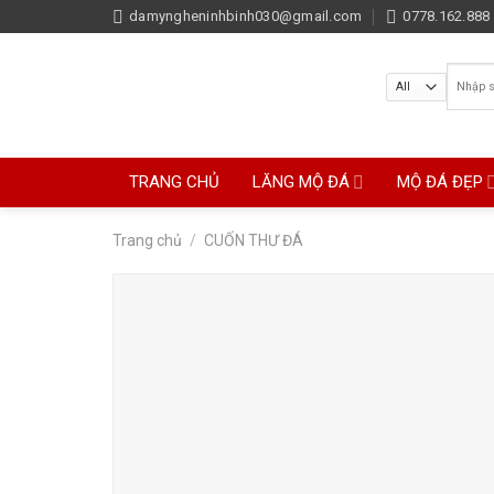
Skip
damyngheninhbinh030@gmail.com
0778.162.888 
to
content
Tìm
kiếm:
TRANG CHỦ
LĂNG MỘ ĐÁ
MỘ ĐÁ ĐẸP
Trang chủ
/
CUỐN THƯ ĐÁ