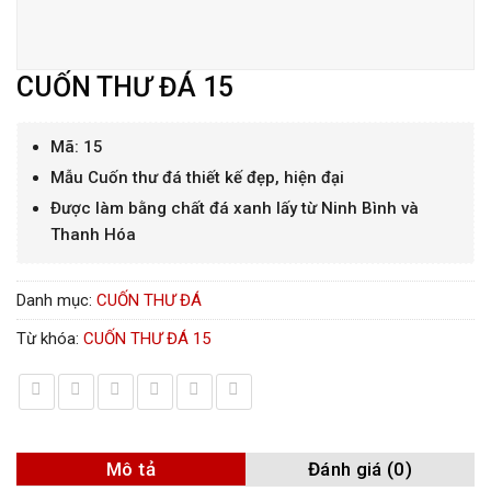
CUỐN THƯ ĐÁ 15
Mã: 15
Mẫu Cuốn thư đá thiết kế đẹp, hiện đại
Được làm bằng chất đá xanh lấy từ Ninh Bình và
Thanh Hóa
Danh mục:
CUỐN THƯ ĐÁ
Từ khóa:
CUỐN THƯ ĐÁ 15
Mô tả
Đánh giá (0)