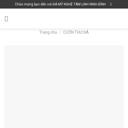
Skip
Chào mừng bạn đến với ĐÁ MỸ NGHỆ TÂM LINH NINH BÌNH
to
content
Trang chủ
/
CUỐN THƯ ĐÁ