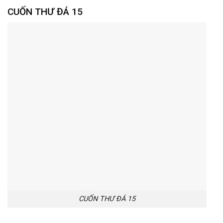
CUỐN THƯ ĐÁ 15
CUỐN THƯ ĐÁ 15