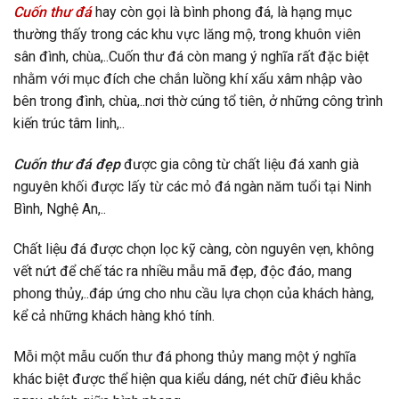
Cuốn thư đá
hay còn gọi là bình phong đá, là hạng mục
thường thấy trong các khu vực lăng mộ, trong khuôn viên
sân đình, chùa,..Cuốn thư đá còn mang ý nghĩa rất đặc biệt
nhằm với mục đích che chắn luồng khí xấu xâm nhập vào
bên trong đình, chùa,..nơi thờ cúng tổ tiên, ở những công trình
kiến trúc tâm linh,..
Cuốn thư đá đẹp
được gia công từ chất liệu đá xanh già
nguyên khối được lấy từ các mỏ đá ngàn năm tuổi tại Ninh
Bình, Nghệ An,..
Chất liệu đá được chọn lọc kỹ càng, còn nguyên vẹn, không
vết nứt để chế tác ra nhiều mẫu mã đẹp, độc đáo, mang
phong thủy,..đáp ứng cho nhu cầu lựa chọn của khách hàng,
kể cả những khách hàng khó tính.
Mỗi một mẫu cuốn thư đá phong thủy mang một ý nghĩa
khác biệt được thể hiện qua kiểu dáng, nét chữ điêu khắc