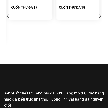
CUỐN THƯ ĐÁ 17
CUỐN THƯ ĐÁ 18
Sản xuất chế tác Lăng mộ đá, Khu Lăng mộ đá, Các hạng
mục đá kiến trúc nhà thờ, Tượng linh vật bằng đá nguyên
khối