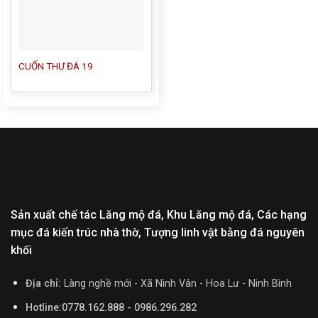
CUỐN THƯ ĐÁ 19
Sản xuất chế tác Lăng mộ đá, Khu Lăng mộ đá, Các hạng
mục đá kiến trúc nhà thờ, Tượng linh vật bằng đá nguyên
khối
Địa chỉ:
Làng nghề mới - Xã Ninh Vân - Hoa Lư - Ninh Bình
Hotline:0778.162.888 - 0986.296.282