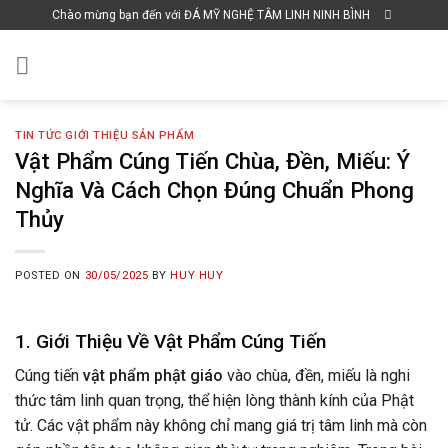
Skip
Chào mừng bạn đến với ĐÁ MỸ NGHỆ TÂM LINH NINH BÌNH
to
content
TIN TỨC GIỚI THIỆU SẢN PHẨM
Vật Phẩm Cúng Tiến Chùa, Đền, Miếu: Ý
Nghĩa Và Cách Chọn Đúng Chuẩn Phong
Thủy
POSTED ON
30/05/2025
BY
HUY HUY
1. Giới Thiệu Về Vật Phẩm Cúng Tiến
Cúng tiến
vật phẩm phật giáo
vào chùa, đền, miếu là nghi
thức tâm linh quan trọng, thể hiện lòng thành kính của Phật
tử. Các vật phẩm này không chỉ mang giá trị tâm linh mà còn