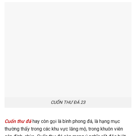
CUỐN THƯ ĐÁ 23
Cuốn thư đá
hay còn gọi là bình phong đá, là hạng mục
thường thấy trong các khu vực lăng mộ, trong khuôn viên