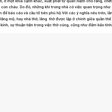
, ở một khía cạnh khác, xuất phát từ quan niệm cho rằng, chết c
con cháu. Do đó, những khi trong nhà có việc quan trọng như si
 để báo cáo và cầu tổ tiên phù hộ.Với các ý nghĩa nêu trên, lăn
lăng mộ, hay nhà thờ, lăng thờ được lập ở chính giữa quần thể k
kính, sự thuận tiện trong việc thờ cúng, cũng như đảm bảo tín