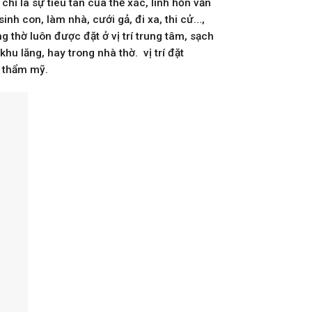
hỉ là sự tiêu tan của thể xác, linh hồn vẫn
nh con, làm nhà, cưới gả, đi xa, thi cử…,
g thờ luôn được đặt ở vị trí trung tâm, sạch
hu lăng, hay trong nhà thờ. vị trí đặt
h thẩm mỹ.