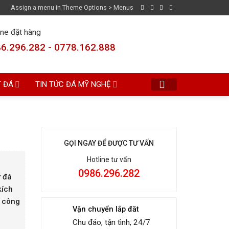
Assign a menu in Theme Options > Menus
ine đặt hàng
6.296.282 - 0778.162.888
T ĐÁ
TIN TỨC ĐÁ MỸ NGHỆ
GỌI NGAY ĐỂ ĐƯỢC TƯ VẤN
Hotline tư vấn
0986.296.282
ừ đá
kích
n công
Vận chuyển lắp đăt
Chu đáo, tận tình, 24/7