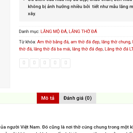
không bị ảnh hưởng nhiều bởi tiết như mẫu lăng 
xây.
Danh mục:
LĂNG MỘ ĐÁ
,
LĂNG THỜ ĐÁ
Từ khóa:
Am thờ bằng đá
,
am thờ đá đẹp
,
lăng thờ chung
,
thờ đá
,
lăng thờ đá ba mái
,
lăng thờ đá đẹp
,
Lăng thờ đá L
Mô tả
Đánh giá (0)
n của người Việt Nam. Đó cũng là nơi thờ cúng chung trong mộ