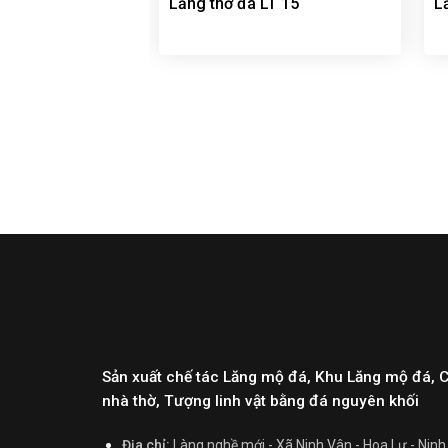
Lăng thờ đá LT 15
L
Sản xuất chế tác Lăng mộ đá, Khu Lăng mộ đá, 
nhà thờ, Tượng linh vật bằng đá nguyên khối
Địa chỉ:
Làng nghề mới - Xã Ninh Vân - Hoa Lư - Ninh