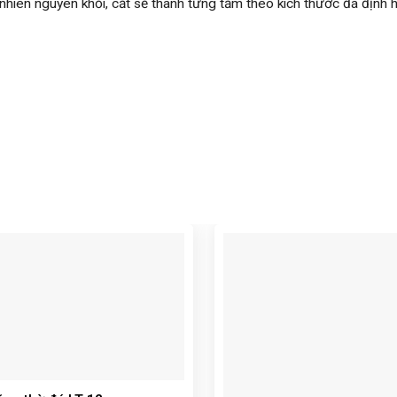
hiên nguyên khối, cắt sẻ thành từng tấm theo kích thước đá định 