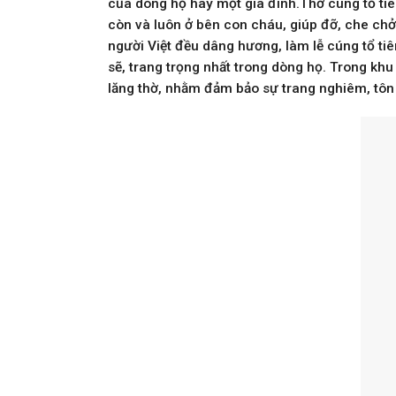
của dòng họ hay một gia đình.Thờ cúng tổ tiên
còn và luôn ở bên con cháu, giúp đỡ, che chở 
người Việt đều dâng hương, làm lễ cúng tổ tiên
sẽ, trang trọng nhất trong dòng họ. Trong khu 
lăng thờ, nhằm đảm bảo sự trang nghiêm, tôn 