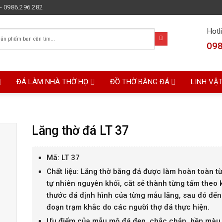
- 0986.296.282
Hotl
098
ĐÁ LÀM NHÀ THỜ HỌ
ĐỒ THỜ BẰNG ĐÁ
LINH VẬ
Lăng thờ đá LT 37
Mã: LT 37
Chất liệu: Lăng thờ bằng đá được làm hoàn toàn t
tự nhiên nguyên khối, cắt sẻ thành từng tấm theo 
thước đá định hình của từng mẫu lăng, sau đó đế
đoạn trạm khắc do các người thợ đá thực hiện.
Ưu điểm của mẫu mộ đá đẹp, chắc chắn, bền màu