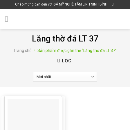
Skip
Chào mừng bạn đến với ĐÁ MỸ NGHỆ TÂM LINH NINH BÌNH
to
content
Lăng thờ đá LT 37
Trang chủ
/
Sản phẩm được gắn thẻ “Lăng thờ đá LT 37”
LỌC