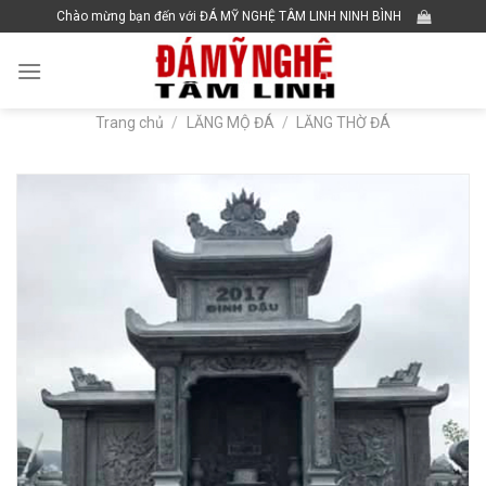
Skip
Chào mừng bạn đến với ĐÁ MỸ NGHỆ TÂM LINH NINH BÌNH
to
content
Trang chủ
/
LĂNG MỘ ĐÁ
/
LĂNG THỜ ĐÁ