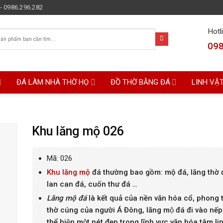
- 0986.296.282
Hotl
098
ĐÁ LÀM NHÀ THỜ HỌ
ĐỒ THỜ BẰNG ĐÁ
LINH VẬ
Khu lăng mộ 026
Mã: 026
Khu lăng mộ
đá thường bao gồm: mộ đá, lăng thờ 
lan can đá, cuốn thư đá …
Lăng mộ đá
là kết quả của nền văn hóa cổ, phong t
thờ cúng của người Á Đông, lăng mộ đá đi vào nế
thể hiện một nét đẹp trong lĩnh vực văn hóa tâm li