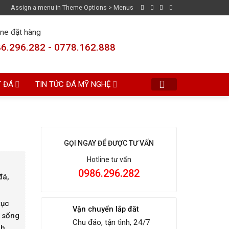
Assign a menu in Theme Options > Menus
ine đặt hàng
6.296.282 - 0778.162.888
T ĐÁ
TIN TỨC ĐÁ MỸ NGHỆ
GỌI NGAY ĐỂ ĐƯỢC TƯ VẤN
Hotline tư vấn
0986.296.282
đá,
ục
Vận chuyển lắp đăt
p sống
Chu đáo, tận tình, 24/7
nh,