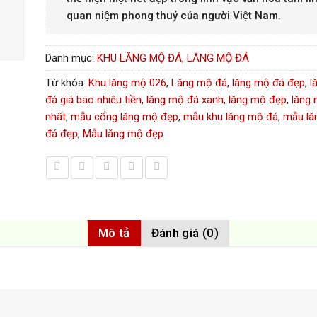
quan niệm phong thuỷ của người Việt Nam.
Danh mục:
KHU LĂNG MỘ ĐÁ
,
LĂNG MỘ ĐÁ
Từ khóa:
Khu lăng mộ 026
,
Lăng mộ đá
,
lăng mộ đá đẹp
,
l
đá giá bao nhiêu tiền
,
lăng mộ đá xanh
,
lăng mộ đẹp
,
lăng
nhất
,
mẫu cổng lăng mộ đẹp
,
mẫu khu lăng mộ đá
,
mẫu lă
đá đẹp
,
Mẫu lăng mộ đẹp
Mô tả
Đánh giá (0)