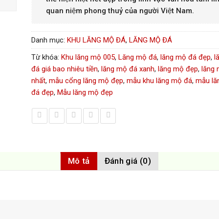
quan niệm phong thuỷ của người Việt Nam.
Danh mục:
KHU LĂNG MỘ ĐÁ
,
LĂNG MỘ ĐÁ
Từ khóa:
Khu lăng mộ 005
,
Lăng mộ đá
,
lăng mộ đá đẹp
,
l
đá giá bao nhiêu tiền
,
lăng mộ đá xanh
,
lăng mộ đẹp
,
lăng
nhất
,
mẫu cổng lăng mộ đẹp
,
mẫu khu lăng mộ đá
,
mẫu lă
đá đẹp
,
Mẫu lăng mộ đẹp
Mô tả
Đánh giá (0)