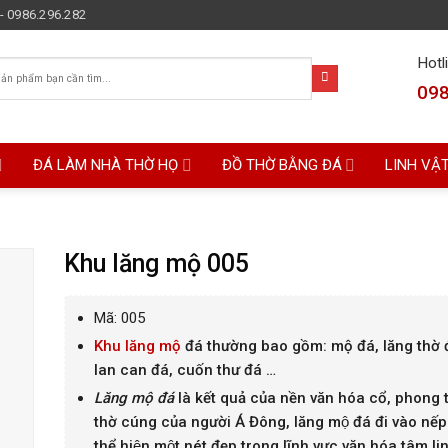
- 0986.296.282
Hotl
098
ĐÁ LÀM NHÀ THỜ HỌ
ĐỒ THỜ BẰNG ĐÁ
LINH VẬ
Khu lăng mộ 005
Mã: 005
Khu lăng mộ
đá thường bao gồm: mộ đá, lăng thờ 
lan can đá, cuốn thư đá …
Lăng mộ đá
là kết quả của nền văn hóa cổ, phong t
thờ cúng của người Á Đông, lăng mộ đá đi vào nế
thể hiện một nét đẹp trong lĩnh vực văn hóa tâm li