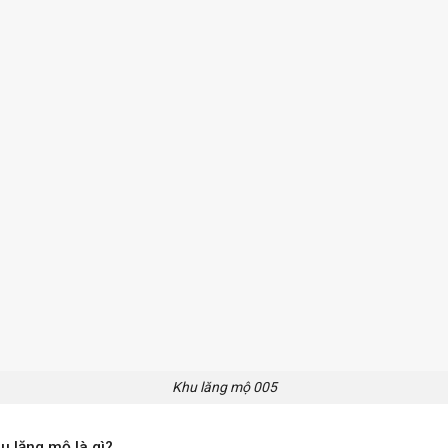
Khu lăng mộ 005
u lăng mộ là gì
?