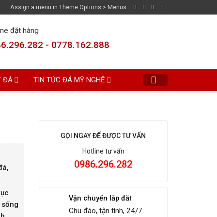
Assign a menu in Theme Options > Menus
ine đặt hàng
6.296.282 - 0778.162.888
T ĐÁ
TIN TỨC ĐÁ MỸ NGHỆ
GỌI NGAY ĐỂ ĐƯỢC TƯ VẤN
Hotline tư vấn
0986.296.282
đá,
ục
Vận chuyển lắp đăt
p sống
Chu đáo, tận tình, 24/7
nh,