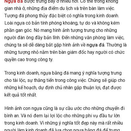
Ngựa đá
được trưng bày ở nhiều nơi. Có thể trong không
gian nhà ở, những địa điểm du lịch và trên bàn làm việc.
Tượng đá phong thủy đặc biệt có nghĩa trong kinh doanh.
Loài ngựa có bản tính phóng khoáng, tự do và không kém
phần gan góc. Nó mang hình ảnh tượng trưng cho những
người đàn ông đầy bản lĩnh. Đến những văn phòng làm việc,
chúng ta sẽ dễ dàng bắt gặp hình ảnh về
ngựa đá
. Thường là
những tượng nhỏ nằm trên bàn giám đốc hay người có chức
quyền cao trong công ty.
Trong kinh doanh, ngựa bằng đá mang ý nghĩa tượng trưng
cho tài lộc, sự thăng tiến trong công việc. Chúng sẽ giúp cho
những kế hoạch, dự định chủ nhân gặp thuận lợi, đạt được
kết quả tốt nhất.
Hình ảnh con ngựa cũng là sự cầu ước cho những chuyến đi
bình an. Và nó đem lại lợi lộc cho những phi vụ đầu tư lớn
trong kinh doanh. Vì những ý nghĩa tốt đẹp này mà rất nhiều
người làm kinh doanh đã lựa chọn ngựa bằng đá để trưng