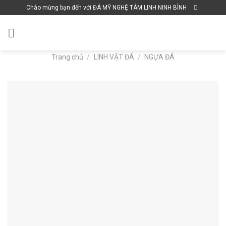
Skip
Chào mừng bạn đến với ĐÁ MỸ NGHỆ TÂM LINH NINH BÌNH
to
content
Trang chủ
/
LINH VẬT ĐÁ
/
NGỰA ĐÁ