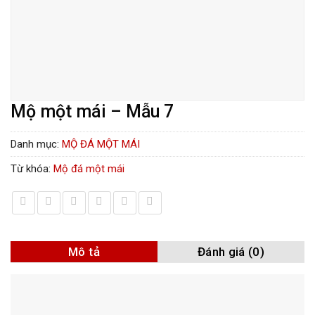
Mộ một mái – Mẫu 7
Danh mục:
MỘ ĐÁ MỘT MÁI
Từ khóa:
Mộ đá một mái
Mô tả
Đánh giá (0)