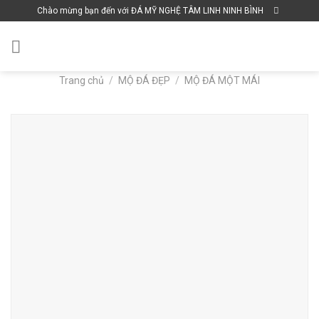
Skip
Chào mừng bạn đến với ĐÁ MỸ NGHỆ TÂM LINH NINH BÌNH
to
content
Trang chủ
/
MỘ ĐÁ ĐẸP
/
MỘ ĐÁ MỘT MÁI