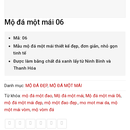
Mộ đá một mái 06
Mã: 06
Mẫu mộ đá một mái thiết kế đẹp, đơn giản, nhỏ gọn
tinh tế
Được làm bằng chất đá xanh lấy từ Ninh Bình và
Thanh Hóa
Danh mục:
MỘ ĐÁ ĐẸP
,
MỘ ĐÁ MỘT MÁI
Từ khóa:
mộ đá một đao
,
Mộ đá một mái
,
Mộ đá một mái 06
,
mộ đá một mái đẹp
,
mộ một đao đẹp.
,
mo mot mai da
,
mộ
một mái vòm
,
mộ vòm đá