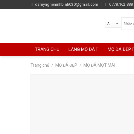
Skip
damyngheninhbinh030@gmail.com
0778.162.888 
to
content
Tìm
kiếm:
TRANG CHỦ
LĂNG MỘ ĐÁ
MỘ ĐÁ ĐẸP
Trang chủ
/
MỘ ĐÁ ĐẸP
/
MỘ ĐÁ MỘT MÁI