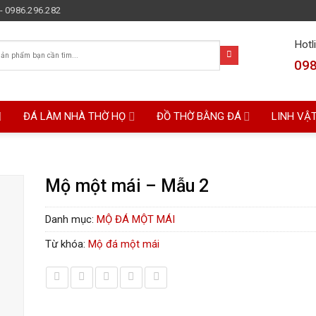
- 0986.296.282
Hotl
098
ĐÁ LÀM NHÀ THỜ HỌ
ĐỒ THỜ BẰNG ĐÁ
LINH VẬ
Mộ một mái – Mẫu 2
Danh mục:
MỘ ĐÁ MỘT MÁI
Từ khóa:
Mộ đá một mái