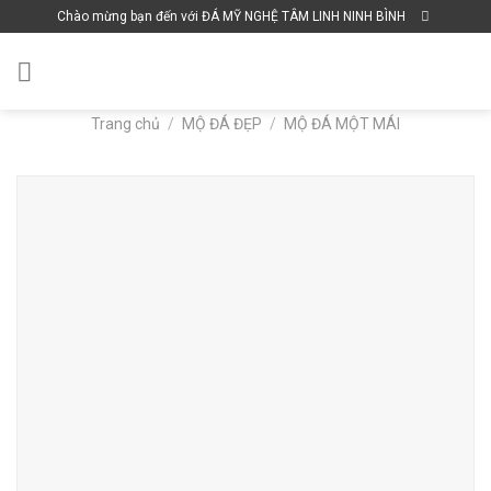
Skip
Chào mừng bạn đến với ĐÁ MỸ NGHỆ TÂM LINH NINH BÌNH
to
content
Trang chủ
/
MỘ ĐÁ ĐẸP
/
MỘ ĐÁ MỘT MÁI