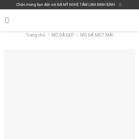
Skip
Chào mừng bạn đến với ĐÁ MỸ NGHỆ TÂM LINH NINH BÌNH
to
content
Trang chủ
/
MỘ ĐÁ ĐẸP
/
MỘ ĐÁ MỘT MÁI