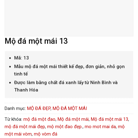
Mộ đá một mái 13
Mã: 13
Mẫu mộ đá một mái thiết kế đẹp, đơn giản, nhỏ gọn
tinh tế
Được làm bằng chất đá xanh lấy từ Ninh Bình và
Thanh Hóa
Danh mục:
MỘ ĐÁ ĐẸP
,
MỘ ĐÁ MỘT MÁI
Từ khóa:
mộ đá một đao
,
Mộ đá một mái
,
Mộ đá một mái 13
,
mộ đá một mái đẹp
,
mộ một đao đẹp.
,
mo mot mai da
,
mộ
một mái vòm
,
mộ vòm đá