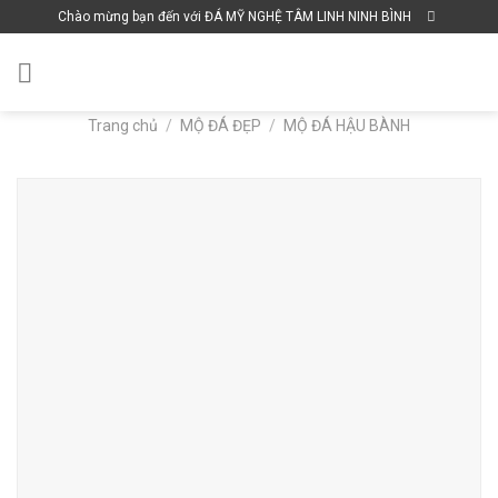
Skip
Chào mừng bạn đến với ĐÁ MỸ NGHỆ TÂM LINH NINH BÌNH
to
content
Trang chủ
/
MỘ ĐÁ ĐẸP
/
MỘ ĐÁ HẬU BÀNH