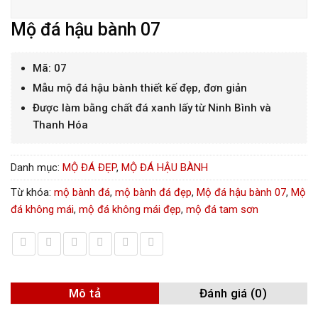
Mộ đá hậu bành 07
Mã: 07
Mẫu mộ đá hậu bành thiết kế đẹp, đơn giản
Được làm bằng chất đá xanh lấy từ Ninh Bình và
Thanh Hóa
Danh mục:
MỘ ĐÁ ĐẸP
,
MỘ ĐÁ HẬU BÀNH
Từ khóa:
mộ bành đá
,
mộ bành đá đẹp
,
Mộ đá hậu bành 07
,
Mộ
đá không mái
,
mộ đá không mái đẹp
,
mộ đá tam sơn
Mô tả
Đánh giá (0)