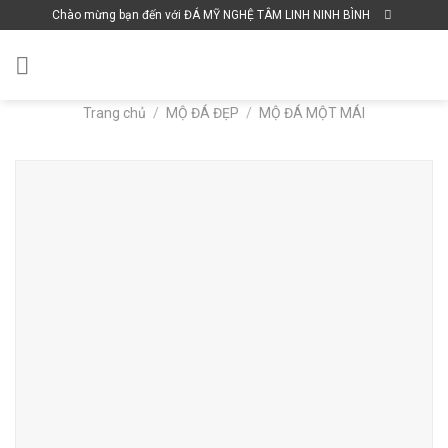
Skip
Chào mừng bạn đến với ĐÁ MỸ NGHỆ TÂM LINH NINH BÌNH
to
content
Trang chủ
/
MỘ ĐÁ ĐẸP
/
MỘ ĐÁ MỘT MÁI