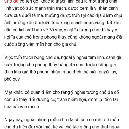
Chó đá
có tên gọi khác là thạch linh cẩu là một trong chín
linh vật có sức mạnh trấn trạch, được xem là vị thần canh
cửa, xua đuổi tà ma, thường được trấn tại các địa điểm chịu
ảnh hưởng xấu bởi kiến trúc xung quanh hoặc vùng đất xấu,
cần có linh vật bảo vệ. Vì vậy, ý nghĩa tượng chó đá hay ý
nghĩa của chó trong phong thủy cũng không ngoài mang đến
cuộc sống viên mãn hơn cho gia chủ.
Việc trấn trạch bằng chó đá, ngoài ý nghĩa tâm linh, canh giữ
cửa, tượng chó phong thủy bằng đá còn được những gia
đình khá giả thờ phụng nhằm mục đích thể hiện quyền uy,
phú quý.
Mặt khác, có quan điểm cho rằng ý nghĩa tượng chó đá cổ
còn để thay đổi dương cơ, tránh hiểm họa, đem lại tiền tài,
hóa cải vận mệnh.
Ngày nay, ngoài những mẫu chó đá cổ còn có một số mẫu
chó đá hiện đại với thiết kế và chế tác giống chó thật ngoài