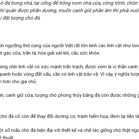
t chó đá trong nhà, tại cổng để trông nom nhà cửa, công trình, ch
chỉ quản được phần dương, muốn canh giữ phần âm thì phải nuôi ch
i đặt tượng chó đá.
ngưỡng thờ cúng của người Việt rất tôn kính các linh vật như lon
gác cửa, trấn tà, hóa giải sát khí, cầu sức khỏe.
trong chín linh vật có sức mạnh trấn trạch, được xem là vị thần canh
quanh hoặc vùng đất xấu, cần có linh vật bảo vệ. Vì vậy, ý nghĩa t
 hơn cho gia chủ.
 linh, canh giữ cửa, tượng chó phong thủy bằng đá còn được những 
hó đá cổ còn để thay đổi dương cơ, tránh hiểm họa, đem lại tiền tà
số mẫu chó đá hiện đại với thiết kế và chế tác giống chó thật ngo
 thuật.