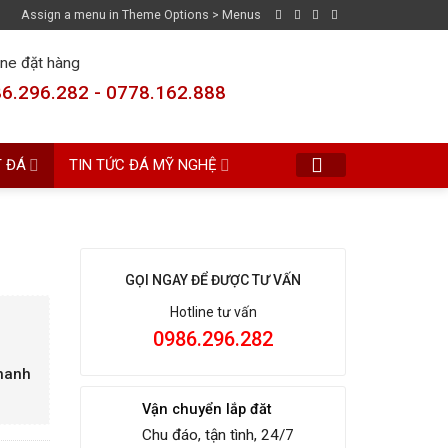
Assign a menu in Theme Options > Menus
ine đặt hàng
6.296.282 - 0778.162.888
T ĐÁ
TIN TỨC ĐÁ MỸ NGHỆ
GỌI NGAY ĐỂ ĐƯỢC TƯ VẤN
Hotline tư vấn
0986.296.282
Thanh
Vận chuyển lắp đăt
Chu đáo, tận tình, 24/7