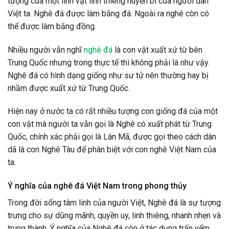
tượng của một linh vật linh thiêng huyền bí của người dân
Việt ta. Nghê đá được làm bằng đá. Ngoài ra nghê còn có
thể được làm bằng đồng.
Nhiều người vẫn nghĩ
nghê đá
là con vật xuất xứ từ bên
Trung Quốc nhưng trong thực tế thì không phải là như vậy.
Nghê đá có hình dạng giống như sư tử nên thường hay bị
nhầm được xuất xứ từ Trung Quốc.
Hiện nay ở nước ta có rất nhiều tượng con giống đá của một
con vật mà người ta vẫn gọi là Nghê có xuất phát từ Trung
Quốc, chính xác phải gọi là Lân Mã, được gọi theo cách dân
dã là con Nghê Tàu để phân biệt với con nghê Việt Nam của
ta.
Ý nghĩa của nghê đá Việt Nam trong phong thủy
Trong đời sống tâm linh của người Việt, Nghê đá là sự tượng
trưng cho sự dũng mãnh, quyền uy, linh thiêng, nhanh nhẹn và
trung thành. Ý nghĩa của Nghê đá còn ở tác dụng trấn yểm,