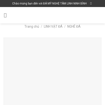
Skip
Chào mừng bạn đến với ĐÁ MỸ NGHỆ TÂM LINH NINH BÌNH
to
content
Trang chủ
/
LINH VẬT ĐÁ
/
NGHÊ ĐÁ