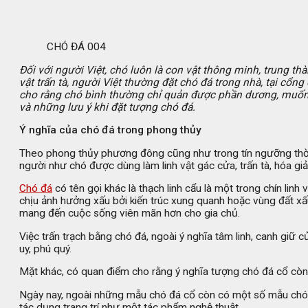
CHÓ ĐÁ 004
Đối với người Việt, chó luôn là con vật thông minh, trung th
vật trấn tà, người Việt thường đặt chó đá trong nhà, tại cổ
cho rằng chó bình thường chỉ quản được phần dương, muốn ca
và những lưu ý khi đặt tượng chó đá.
Ý nghĩa của chó đá trong phong thủy
Theo phong thủy phương đông cũng như trong tín ngưỡng thờ cú
người như chó được dùng làm linh vật gác cửa, trấn tà, hóa giải
Chó đá
có tên gọi khác là thạch linh cẩu là một trong chín lin
chịu ảnh hưởng xấu bởi kiến trúc xung quanh hoặc vùng đất xấu
mang đến cuộc sống viên mãn hơn cho gia chủ.
Việc trấn trạch bằng chó đá, ngoài ý nghĩa tâm linh, canh gi
uy, phú quý.
Mặt khác, có quan điểm cho rằng ý nghĩa tượng chó đá cổ còn đ
Ngày nay, ngoài những mẫu chó đá cổ còn có một số mẫu chó đá 
tác dụng trang trí như một tác phẩm nghệ thuật.