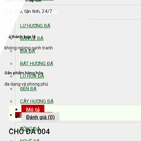
Vận chuyển lắp đăt
Chu đáo, tận tình, 24/7
ĐỒ THỜ BẰNG ĐÁ
LƯ HƯƠNG ĐÁ
Giá thành hợp lý
BÀN LỄ ĐÁ
không ngừng cạnh tranh
BIA ĐÁ
BÁT HƯƠNG ĐÁ
Sản phẩm hàng hóa
LỌ HOA ĐÁ
đa dạng và phong phú
ĐÈN ĐÁ
CÂY HƯƠNG ĐÁ
Mô tả
LINH VẬT ĐÁ
Đánh giá (0)
RỒNG ĐÁ
CHÓ ĐÁ 004