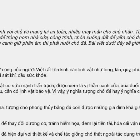
ành với chủ và mang lại an toàn, nhiều may mắn cho chủ nhân. Từ 
ng để trông nom nhà cửa, công trình, chôn xuống đất để yểm chó đ
nh giữ phần âm thì phải nuôi chó đá. Bài viết dưới đây sẽ giới 
ng của người Việt rất tôn kính các linh vật như long, lân, quy, ph
 sát khí, cầu sức khỏe.
h vật có sức mạnh trấn trạch, được xem là vị thần canh cửa, xua đuổ
, cần có linh vật bảo vệ. Vì vậy, ý nghĩa tượng chó đá hay ý nghĩ
ữ cửa, tượng chó phong thủy bằng đá còn được những gia đình khá g
ể thay đổi dương cơ, tránh hiểm họa, đem lại tiền tài, hóa cải vận
hiện đại với thiết kế và chế tác giống chó thật ngoài tác dụng tr