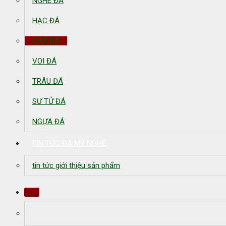
NGHÊ ĐÁ
HẠC ĐÁ
CHÓ ĐÁ
VOI ĐÁ
TRÂU ĐÁ
SƯ TỬ ĐÁ
NGỰA ĐÁ
TIN TỨC ĐÁ MỸ NGHỆ
tin tức giới thiệu sản phẩm