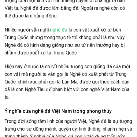
tượng của một linh vật linh thiêng huyền bí của người dân
Việt ta. Nghê đá được làm bằng đá. Ngoài ra nghê còn có
thể được làm bằng đồng.
Nhiều người vẫn nghĩ
nghê đá
là con vật xuất xứ từ bên
Trung Quốc nhưng trong thực tế thì không phải là như vậy.
Nghê đá có hình dạng giống như sư tử nên thường hay bị
nhầm được xuất xứ từ Trung Quốc.
Hiện nay ở nước ta có rất nhiều tượng con giống đá của một
con vật mà người ta vẫn gọi là Nghê có xuất phát từ Trung
Quốc, chính xác phải gọi là Lân Mã, được gọi theo cách dân
dã là con Nghê Tàu để phân biệt với con nghê Việt Nam của
ta.
Ý nghĩa của nghê đá Việt Nam trong phong thủy
Trong đời sống tâm linh của người Việt, Nghê đá là sự tượng
trưng cho sự dũng mãnh, quyền uy, linh thiêng, nhanh nhẹn và
trung thành. Ý nghĩa của Nghê đá còn ở tác dụng trấn yểm,