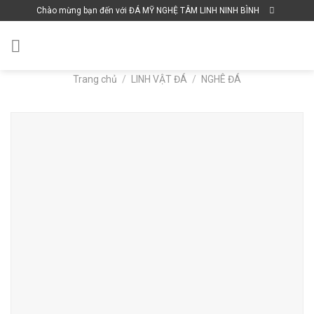
Skip
Chào mừng bạn đến với ĐÁ MỸ NGHỆ TÂM LINH NINH BÌNH
to
content
Trang chủ
/
LINH VẬT ĐÁ
/
NGHÊ ĐÁ