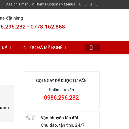
Assign a menu in Theme Options > Menus
ine đặt hàng
6.296.282 - 0778.162.888
T ĐÁ
TIN TỨC ĐÁ MỸ NGHỆ
GỌI NGAY ĐỂ ĐƯỢC TƯ VẤN
Hotline tư vấn
0986.296.282
Thanh
Vận chuyển lắp đăt
Chu đáo, tận tình, 24/7