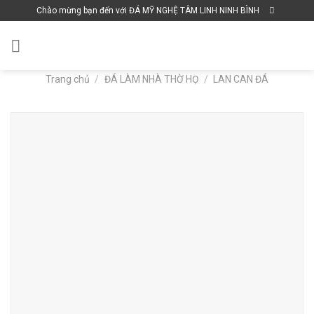
Skip
Chào mừng bạn đến với ĐÁ MỸ NGHỆ TÂM LINH NINH BÌNH
to
content
Trang chủ
/
ĐÁ LÀM NHÀ THỜ HỌ
/
LAN CAN ĐÁ