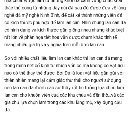
nhà chùa. Được làm từ những khối đá xanh vững chắc khai
thác thủ công từ những dãy núi đá sau đó được đưa về làng
nghề đá mỹ nghệ Ninh Bình, để cắt xẻ thành những viên đá
có kích thước phù hợp để làm lan can. Nhìn chung lan can đá
có hình dạng và kích thước gần giống nhau nhưng khác biệt
rất lớn về phần họa tiết hoa văn được chạm khắc tinh tế
mang nhiều giá trị và ý nghĩa trên mỗi bức lan can.
So với nhiều chất liệu làm lan can khác thì lan can đá mang
trong mình nét cổ kính tự nhiên vốn có mà không có vật liệu
nào có thể thay thế được. Bởi Đá là loại vật liệu gần gũi với
thiên nhiên mang lại cảm giác thư thái cho người sử dụng
nên lan can đá được các sư thầy rất tin tưởng lựa chọn làm
lan can cho khuôn viên của các khu chùa và đền thờ…và các
gia chủ lựa chọn làm trong các khu lăng mộ, xây dựng cầu
đá,…