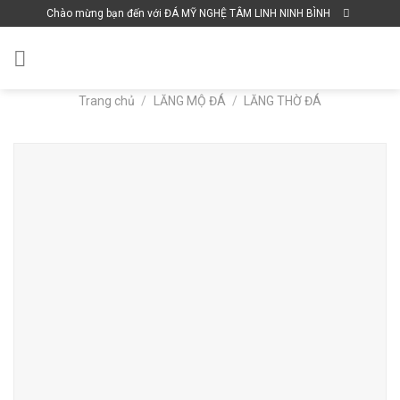
Skip
Chào mừng bạn đến với ĐÁ MỸ NGHỆ TÂM LINH NINH BÌNH
to
content
Trang chủ
/
LĂNG MỘ ĐÁ
/
LĂNG THỜ ĐÁ