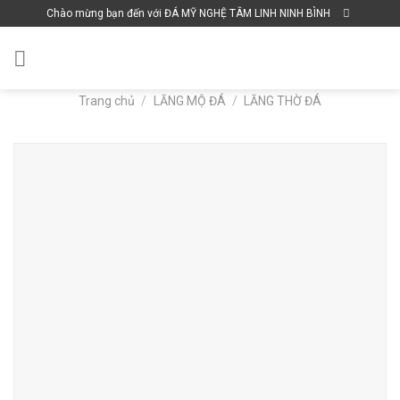
Skip
Chào mừng bạn đến với ĐÁ MỸ NGHỆ TÂM LINH NINH BÌNH
to
content
Trang chủ
/
LĂNG MỘ ĐÁ
/
LĂNG THỜ ĐÁ