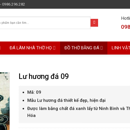
- 0986.296.282
Hotl
098
ĐÁ LÀM NHÀ THỜ HỌ
ĐỒ THỜ BẰNG ĐÁ
LINH VẬ
Lư hương đá 09
Mã: 09
Mẫu Lư hương đá thiết kế đẹp, hiện đại
Được làm bằng chất đá xanh lấy từ Ninh Bình và 
Hóa