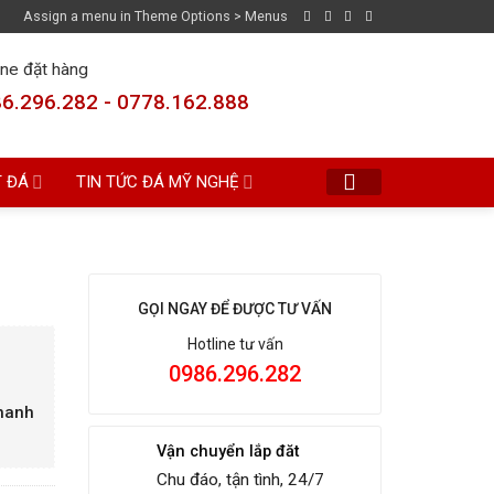
Assign a menu in Theme Options > Menus
ine đặt hàng
6.296.282 - 0778.162.888
T ĐÁ
TIN TỨC ĐÁ MỸ NGHỆ
GỌI NGAY ĐỂ ĐƯỢC TƯ VẤN
Hotline tư vấn
0986.296.282
Thanh
Vận chuyển lắp đăt
Chu đáo, tận tình, 24/7