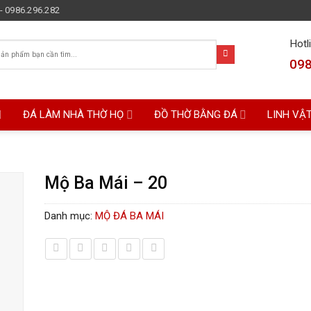
- 0986.296.282
Hotl
098
ĐÁ LÀM NHÀ THỜ HỌ
ĐỒ THỜ BẰNG ĐÁ
LINH VẬ
Mộ Ba Mái – 20
Danh mục:
MỘ ĐÁ BA MÁI