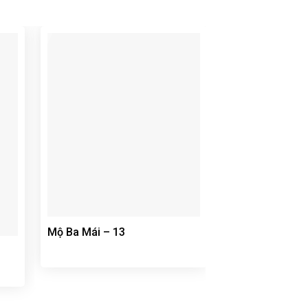
Mộ đá ba mái 0
Mộ Ba Mái – 13