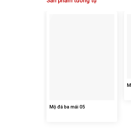
Sản phẩm tương tự
M
Mộ đá ba mái 05