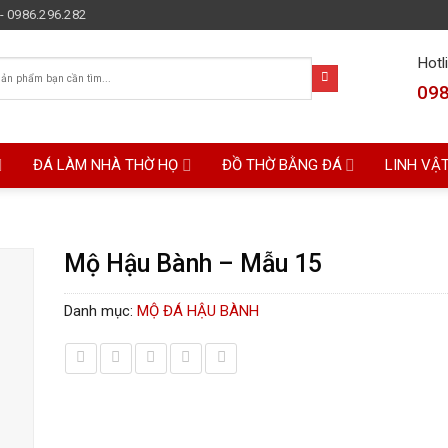
- 0986.296.282
Hotl
098
ĐÁ LÀM NHÀ THỜ HỌ
ĐỒ THỜ BẰNG ĐÁ
LINH VẬ
Mộ Hậu Bành – Mẫu 15
Danh mục:
MỘ ĐÁ HẬU BÀNH