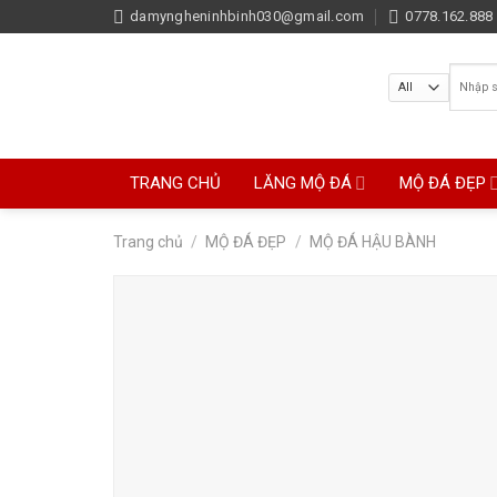
Skip
damyngheninhbinh030@gmail.com
0778.162.888 
to
content
Tìm
kiếm:
TRANG CHỦ
LĂNG MỘ ĐÁ
MỘ ĐÁ ĐẸP
Trang chủ
/
MỘ ĐÁ ĐẸP
/
MỘ ĐÁ HẬU BÀNH