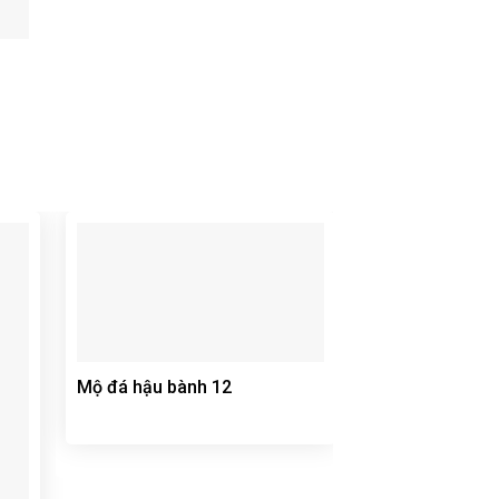
Mộ đá hậu bành 12
Mộ Hậu Bành –