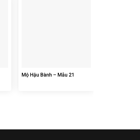
Mộ Hậu Bành – Mẫu 21
Mộ Hậu Bành –