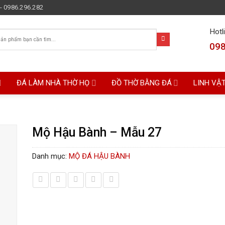
- 0986.296.282
Hotl
098
ĐÁ LÀM NHÀ THỜ HỌ
ĐỒ THỜ BẰNG ĐÁ
LINH VẬ
Mộ Hậu Bành – Mẫu 27
Danh mục:
MỘ ĐÁ HẬU BÀNH