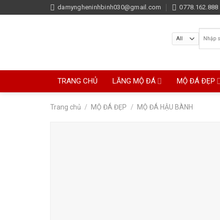
Skip
damyngheninhbinh030@gmail.com
0778.162.888 
to
content
Tìm
kiếm:
TRANG CHỦ
LĂNG MỘ ĐÁ
MỘ ĐÁ ĐẸP
Trang chủ
/
MỘ ĐÁ ĐẸP
/
MỘ ĐÁ HẬU BÀNH