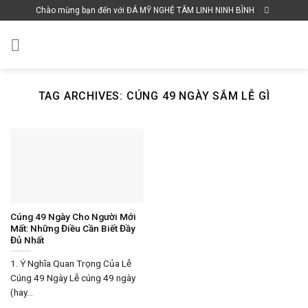
Skip
Chào mừng bạn đến với ĐÁ MỸ NGHỆ TÂM LINH NINH BÌNH
to
content
TAG ARCHIVES:
CÚNG 49 NGÀY SẮM LỄ GÌ
Cúng 49 Ngày Cho Người Mới
Mất: Những Điều Cần Biết Đầy
Đủ Nhất
1. Ý Nghĩa Quan Trọng Của Lễ
Cúng 49 Ngày Lễ cúng 49 ngày
(hay...